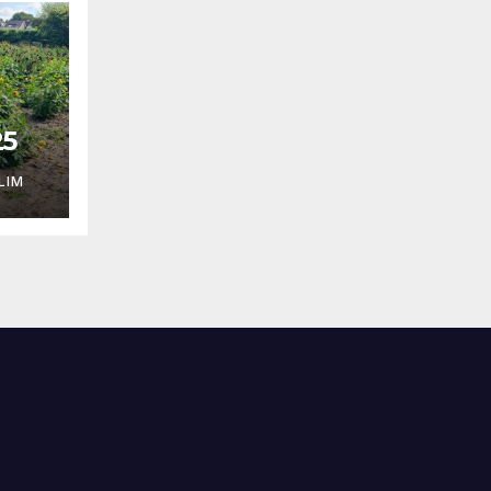
25
LIM