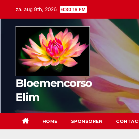
Ga
za. aug 8th, 2026
6:30:17 PM
naar
de
inhoud
Bloemencorso
Elim
HOME
SPONSOREN
CONTAC