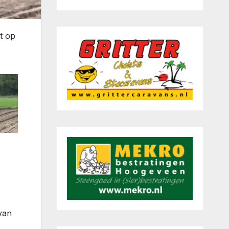
t op
van