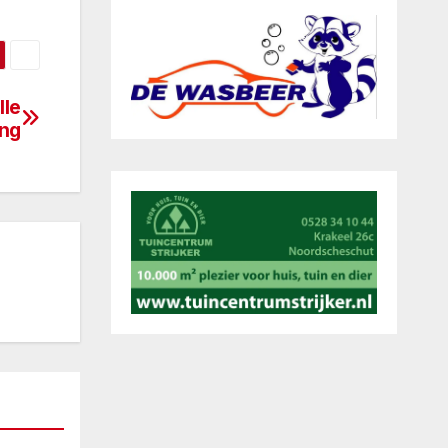
lle
ng