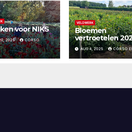
RK
VELDWERK
ken voor NIKS
Bloemen
vertroetelen 20
0, 2025
CORSO
AUG 4, 2025
CORSO E