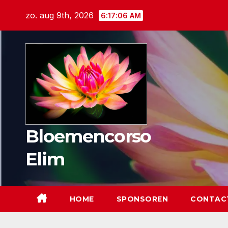
Ga
zo. aug 9th, 2026
6:17:07 AM
naar
de
inhoud
Bloemencorso
Elim
HOME
SPONSOREN
CONTAC