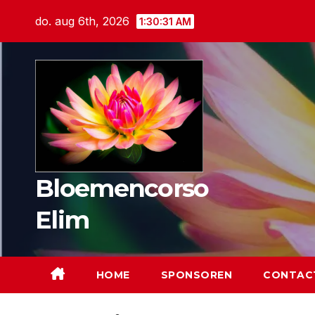
Ga
do. aug 6th, 2026
1:30:32 AM
naar
de
inhoud
Bloemencorso
Elim
HOME
SPONSOREN
CONTAC